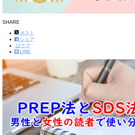
SHARE
ポスト
シェア
はてブ
LINE