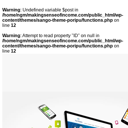
Warning
: Undefined variable $post in
/home/ngm/makingsenseofincome.com/public_html/wp-
content/themes/sango-theme-poripu/functions.php
on
line
12
Warning
: Attempt to read property "ID" on null in
/home/ngm/makingsenseofincome.com/public_html/wp-
content/themes/sango-theme-poripu/functions.php
on
line
12