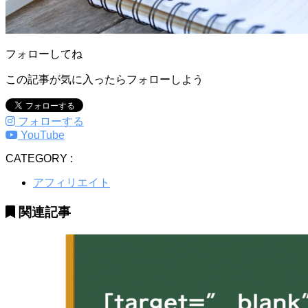
フォローしてね
この記事が気に入ったらフォローしよう
フォローする
YouTube
CATEGORY :
アフィリエイト
関連記事