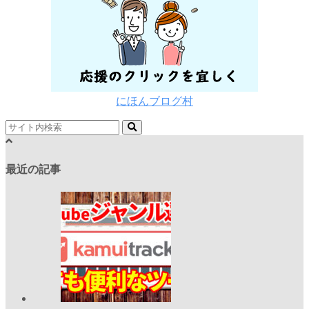
にほんブログ村
最近の記事