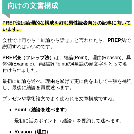
向けの文書構成
PREP法
は論理的な構成を好む男性読者向けの記事に向いて
います。
会社で上司から「結論から話せ」と言われたら、
PREP法
で
説明すればいいのです。
PREP法（フレップ法）
は、結論(Point)、理由(Reason)、具
体例(Example)、再結論(Point)の4単語の頭文字をとって名
付けられました。
最初に結論を述べ、理由を挙げて更に例を出して主張を補強
し、最後に結論を再度述べます。
プレゼンや学術論文でよく使われる文章構成ですね。
Point（結論を述べます）
最初に話のポイント（結論）を要約して述べます。
Reason（理由)