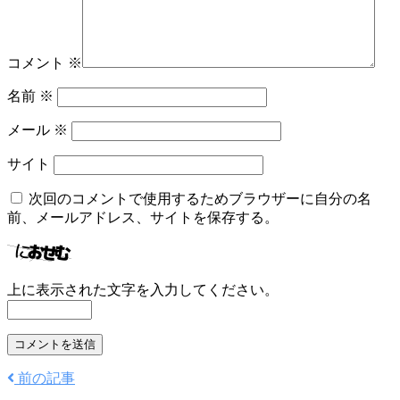
コメント
※
名前
※
メール
※
サイト
次回のコメントで使用するためブラウザーに自分の名
前、メールアドレス、サイトを保存する。
上に表示された文字を入力してください。
前の記事