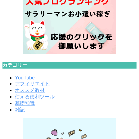
カテゴリー
YouTube
アフィリエイト
オススメ教材
使える便利ツール
基礎知識
雑記