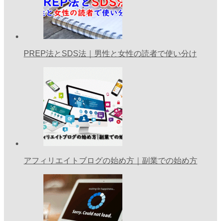
PREP法とSDS法｜男性と女性の読者で使い分け
アフィリエイトブログの始め方｜副業での始め方