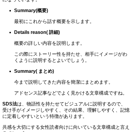
Summary(概要)
最初にこれから話す概要を示します。
Details reason( 詳細)
概要の詳しい内容を説明します。
この際にストーリー性を持たせ、相手にイメージがわ
くように説明するとよいでしょう。
Summary( まとめ)
今まで説明してきた内容を簡潔にまとめます。
アドセンス記事などでよく見かける文章構成ですね。
SDS法
は、物語性を持たせてビジュアルに説明するので、
受け手がイメージしやすく、その結果、理解しやすく、記憶
に定着しやすいという特徴があります。
共感を大切にする女性読者向けに向いている文章構成と言え