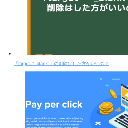
「target="_blank"」の削除はした方がいいの？