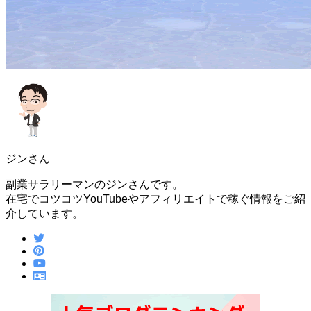
ジンさん
副業サラリーマンのジンさんです。
在宅でコツコツYouTubeやアフィリエイトで稼ぐ情報をご紹
介しています。